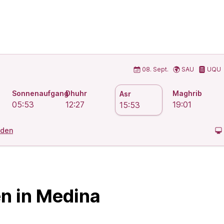
Gebetszeiten
08. Sept.
SAU
UQU
Sonnenaufgang
Dhuhr
Maghrib
Asr
05:53
12:27
19:01
15:53
aden
n in Medina