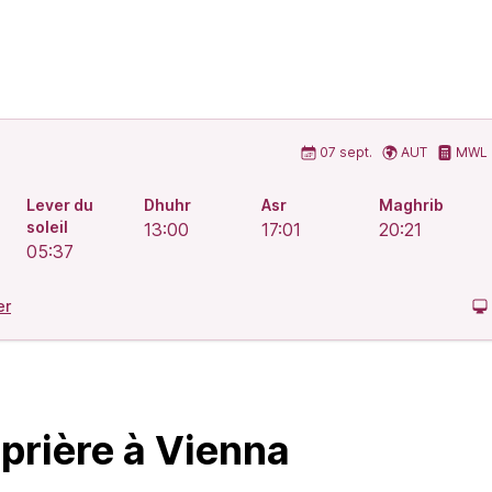
prière islamiques
07 sept.
AUT
MWL
Lever du
Dhuhr
Asr
Maghrib
soleil
13:00
17:01
20:21
05:37
er
 prière à Vienna