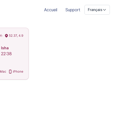
Accueil
Support
Français
 ⅐
52.37, 4.9
Isha
22:38
Mac
iPhone