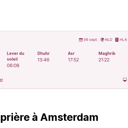
prière islamiques
06 sept.
NLD
HLA
Lever du
Dhuhr
Asr
Maghrib
soleil
13:46
17:52
21:22
06:08
er
 prière à Amsterdam