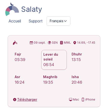
Salaty
Accueil
Support
Français
Horaires de prière islamiques
09 sept.
SEN
MWL
14.69, -17.45
Fajr
Dhuhr
Lever du
05:39
soleil
13:15
06:54
Asr
Maghrib
Isha
16:24
19:35
20:46
Télécharger
Mac
iPhone