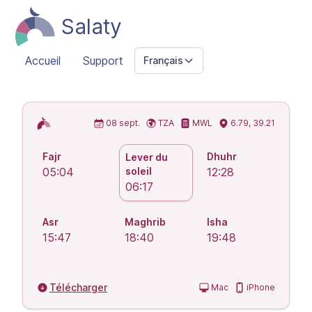
Salaty
Accueil
Support
Français
Horaires de prière islamiques
08 sept.
TZA
MWL
6.79, 39.21
Fajr
Dhuhr
Lever du
05:04
soleil
12:28
06:17
Asr
Maghrib
Isha
15:47
18:40
19:48
Télécharger
Mac
iPhone