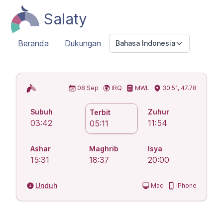
Salaty
Beranda
Dukungan
Bahasa Indonesia
Jadwal Sholat Islam
08 Sep
IRQ
MWL
30.51, 47.78
Subuh
Zuhur
Terbit
03:42
11:54
05:11
Ashar
Maghrib
Isya
15:31
18:37
20:00
Unduh
Mac
iPhone