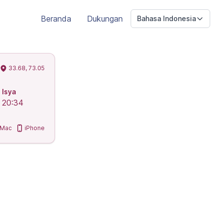
Beranda
Dukungan
Bahasa Indonesia
33.68, 73.05
Isya
20:34
Mac
iPhone