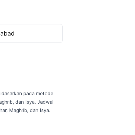
labad
 didasarkan pada metode
aghrib, dan Isya. Jadwal
har, Maghrib, dan Isya.