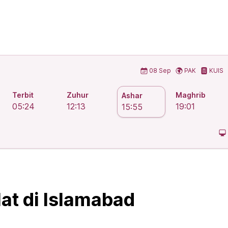
at Islam
08 Sep
PAK
KUIS
Terbit
Zuhur
Maghrib
Ashar
05:24
12:13
19:01
15:55
at di Islamabad