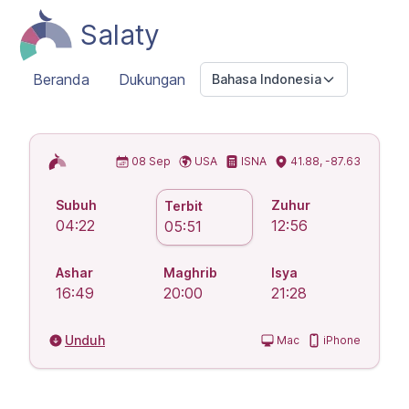
Salaty
Beranda
Dukungan
Bahasa Indonesia
Jadwal Sholat Islam
08 Sep
USA
ISNA
41.88, -87.63
Subuh
Zuhur
Terbit
04:22
12:56
05:51
Ashar
Maghrib
Isya
16:49
20:00
21:28
Unduh
Mac
iPhone