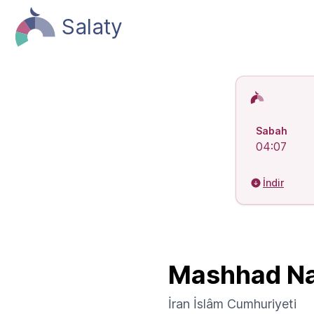
Salaty
İslami Namaz
Sabah
04:07
İndir
Mashhad Na
İran İslâm Cumhuriyeti