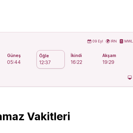
 Vakitleri
09 Eyl
IRN
MWL
Güneş
İkindi
Akşam
Öğle
05:44
16:22
19:29
12:37
maz Vakitleri