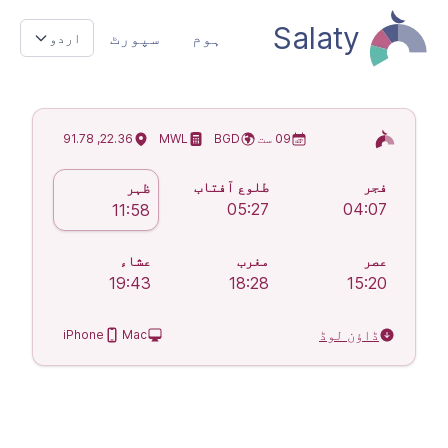
Salaty
ہوم
سپورٹ
اردو
اسلامی نماز کے اوقات
09 ست
BGD
MWL
22.36, 91.78
فجر
طلوع آفتاب
ظہر
05:27
04:07
11:58
عصر
مغرب
عشاء
19:43
18:28
15:20
ڈاؤن لوڈ
iPhone
Mac