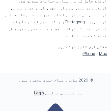
اوقات حاصل کریں۔ ہمارے حسابات تصدیق شدہ
طریقوں پر مبنی ہیں اور فجر، ظہر، عصر، مغرب،
اور عشاء کی نمازوں کے لیے عین درست اوقات فراہم
کرتے ہیں۔ Chittagong، بنگلہ دیش کے لیے آج کے
اسلامی نماز کے اوقات۔ فجر، ظہر، عصر، مغرب، اور
عشاء کے درست اوقات۔
صلاتی ایپ ڈاؤن لوڈ کریں
iPhone
|
Mac
© 2026 صلاتی۔ تمام حقوق محفوظ ہیں۔
پرائیویسی پالیسی
Login