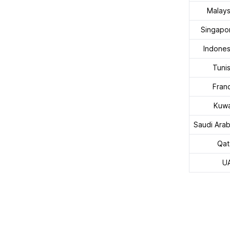
Malays
Singapo
Indones
Tunis
Fran
Kuwa
Saudi Arab
Qat
U