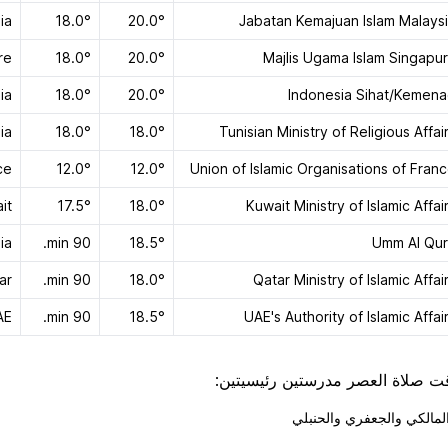
ia
18.0°
20.0°
Jabatan Kemajuan Islam Malays
re
18.0°
20.0°
Majlis Ugama Islam Singapu
ia
18.0°
20.0°
Indonesia Sihat/Kemen
ia
18.0°
18.0°
Tunisian Ministry of Religious Affai
ce
12.0°
12.0°
Union of Islamic Organisations of Fran
it
17.5°
18.0°
Kuwait Ministry of Islamic Affai
ia
90 min.
18.5°
Umm Al Qu
ar
90 min.
18.0°
Qatar Ministry of Islamic Affai
AE
90 min.
18.5°
UAE's Authority of Islamic Affai
ت صلاة العصر مدرستين رئيسيتين:
لمالكي والجعفري والحنبلي