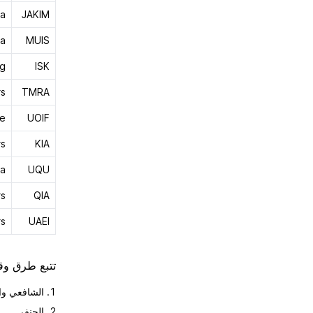
ia
JAKIM
ra
MUIS
ag
ISK
rs
TMRA
ce
UOIF
rs
KIA
ra
UQU
rs
QIA
rs
UAEI
تتبع طرق وق
الشافعي وا
الحنفي