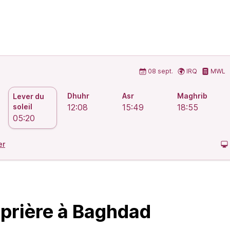
prière islamiques
08 sept.
IRQ
MWL
Dhuhr
Asr
Maghrib
Lever du
soleil
12:08
15:49
18:55
05:20
er
 prière à Baghdad