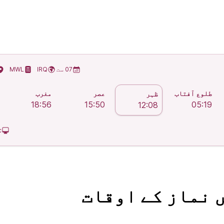
 کے اوقات
07 ست
IRQ
MWL
طلوع آفتاب
عصر
مغرب
ظہر
18:56
15:50
05:19
12:08
c