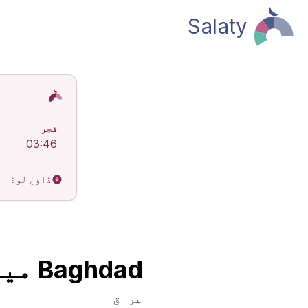
Salaty
اسلامی نماز
فجر
03:46
ڈاؤن لوڈ
Baghdad میں نماز کے اوقات
عراق