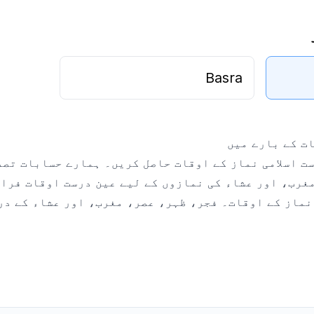
Basra
یے درست اسلامی نماز کے اوقات حاصل کریں۔ ہمارے حسابات ت
 نماز کے اوقات۔ فجر، ظہر، عصر، مغرب، اور عشاء کے د