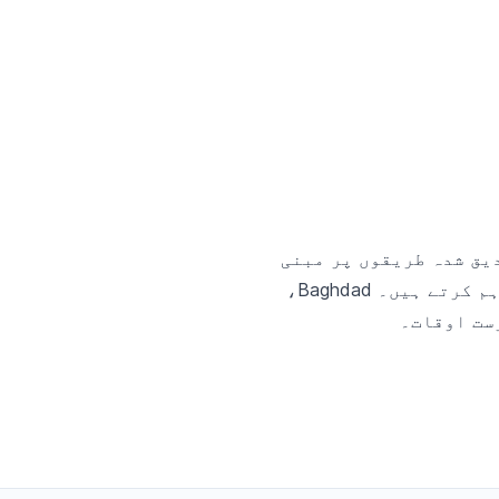
صدیق شدہ طریقوں پر مبنی
ہیں اور فجر، ظہر، عصر، مغرب، اور عشاء کی نمازوں کے لیے عین درست اوقات فراہم کرتے ہیں۔ Baghdad،
رست اوقات۔