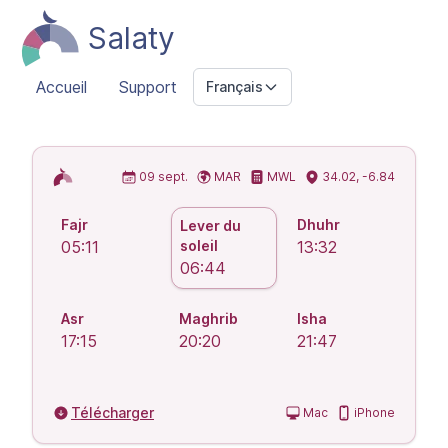
Salaty
Accueil
Support
Français
Horaires de prière islamiques
09 sept.
MAR
MWL
34.02, -6.84
Fajr
Dhuhr
Lever du
05:11
soleil
13:32
06:44
Asr
Maghrib
Isha
17:15
20:20
21:47
Télécharger
Mac
iPhone